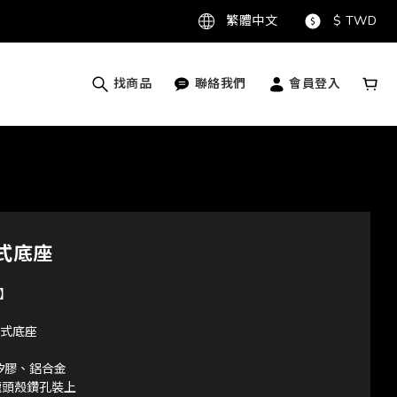
繁體中文
$
TWD
找商品
聯絡我們
會員登入
式底座
】
殼式底座
矽膠、鋁合金
車龍頭殼鑽孔裝上