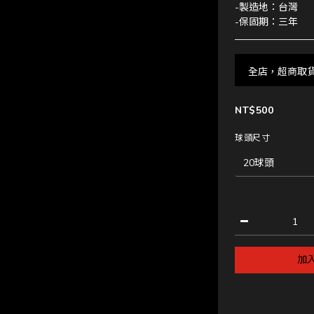
-製造地：台灣
-保固期：三年
全店，超商取
NT$500
球頭尺寸
加