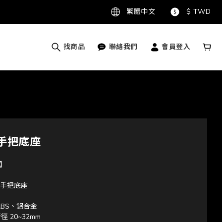
繁體中文
$
TWD
找商品
聯絡我們
會員登入
手把底座
】
頭手把底座
ABS、鋁合金
徑 20~32mm