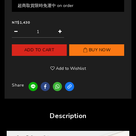
超商取貨限時免運中 on order
NT$1,430
ADD TO CART
BUY NOW
Add to Wishlist
Share
Description