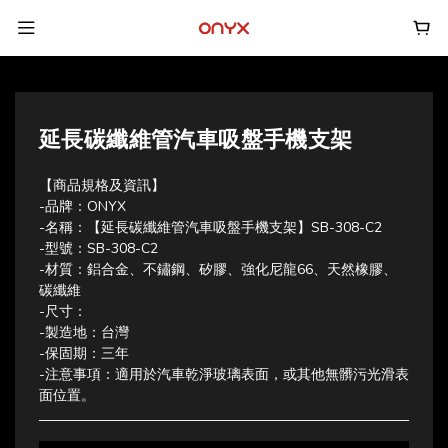
延長碳纖維管汽車吸盤手機支架
【商品規格及資訊】
-品牌：ONYX
-名稱：【延長碳纖維管汽車吸盤手機支架】SB-308-C2
-型號：SB-308-C2
-材質：鋁合金、不鏽鋼、矽膠、強化尼龍66、天然橡膠、
碳纖維
-尺寸：
-製造地：台灣
-保固期：三年
-注意事項：適用於汽車乾淨玻璃表面，或其他無髒污光滑表
面位置。