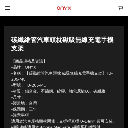
碳纖維管汽車頭枕磁吸無線充電手機
支架
【商品規格及資訊】
-品牌：ONYX
-名稱：【碳纖維管汽車頭枕 磁吸無線充電手機支架】TB-
205-MC
-型號：TB-205-MC
-材質：鋁合金、不鏽鋼、矽膠、強化尼龍66、碳纖維
-尺寸：
-製造地：台灣
-保固期：三年
-注意事項
適用於汽車座椅頭枕兩側，支撐桿直徑 8–14mm 皆可安裝。
磁吸功能適用於 iPhone MagSafe  磁吸系列機型與 