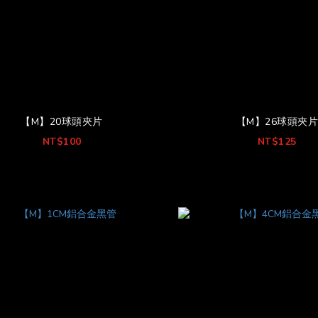
【M】20球頭夾片
【M】26球頭夾
NT$100
NT$125