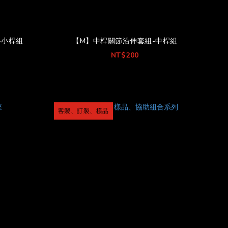
-小桿組
【M】中桿關節沿伸套組-中桿組
NT$200
客製、訂製、樣品