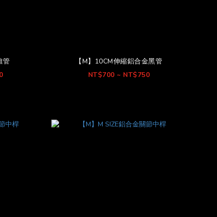
維管
【M】10CM伸縮鋁合金黑管
0
NT$700 ~ NT$750