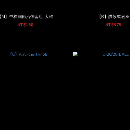
【M】中桿關節沿伸套組-大桿
【B】鑽殼式底座
NT$150
NT$375