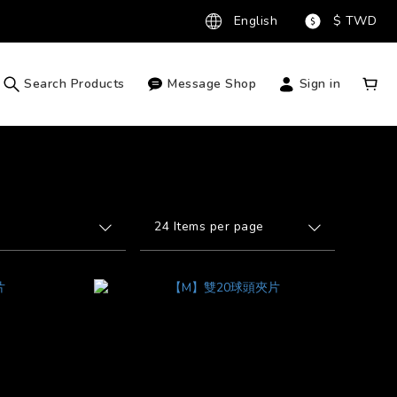
English
$
TWD
Search Products
Message Shop
Sign in
24 Items per page