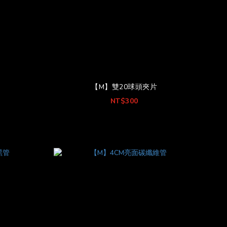
片
【M】雙20球頭夾片
NT$300