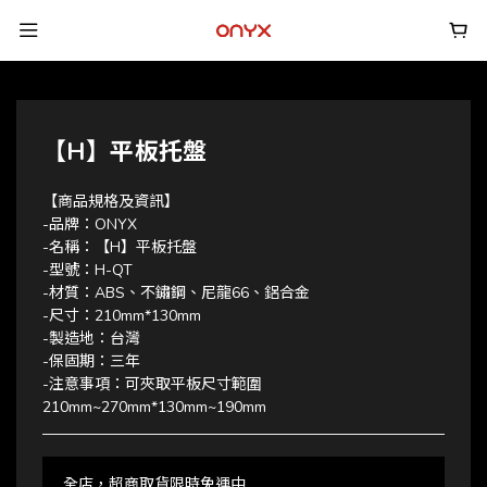
【H】平板托盤
【商品規格及資訊】
-品牌：ONYX
-名稱：【H】平板托盤
-型號：H-QT
-材質：ABS、不鏽鋼、尼龍66、鋁合金
-尺寸：210mm*130mm
-製造地：台灣
-保固期：三年
-注意事項：可夾取平板尺寸範圍
210mm~270mm*130mm~190mm
全店，超商取貨限時免運中