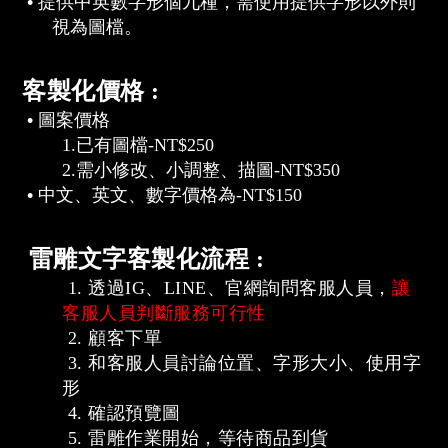
• 提供中英數字形個九種，需使用提供字形以外則
視為圖檔。
客製化價格 :
•
圖案價格
1.已有圖檔-
NT$250
2.
需小修改、小調整、描圖-
NT$
350
•
中文、英文
、
數
字
價格
為
-NT$150
雷雕文字客製化流程 :
1. 透過IG、LINE、官網詢問客服人員，
讓
客服人員判斷服務可行性
2. 顧客
下單
3. 和客服人員討論位置、字形大小、使用字
形
4. 確認預覽圖
5.
雷雕作業開始，
等待商品到貨