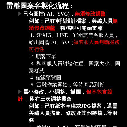
雷雕圖案客製化流程 :
無須修改調整
▶
已有圖檔
( AI、SVG)
，
無
例如 : 已有車貼設計檔案，美編人員
須修改調整
，轉檔即可開始雷雕
1.
透過IG、LINE、官網詢問客服人員，
讓客服人員判斷服務
給出圖檔(AI、
SVG
)
可行性
2. 顧客下單
3.
和客服人員討論位置、圖案大小、圖
案樣式
4.
確認預覽圖
5. 雷雕作業開始，
等待商品到貨
但不包含設
▶
需小修改、小調整、描圖，
計
，附有三次調整機會
例如 : 已有紙本草稿或JPG檔案，還需
美編人員描圖、修改及其他轉檔...等服
務