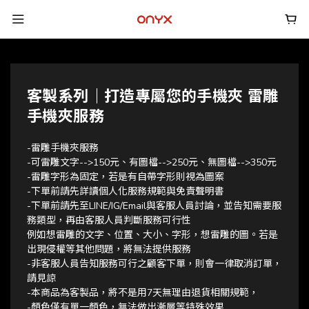
客製系列｜打造專屬您的手機夾 雷雕
手機夾服務
-雷雕手機夾服務
-可雷雕文字-->150元、有圖檔-->250元、無圖檔-->350元
-雷雕字形為固定，若是有自帶字形則視為圖案
-下單前請先詳讀個人化服務規範與免責聲明書
-下單前請先至LINE/IG/Email與客服人員討論，並告知需要服
務類型，再由客服人員判斷服務可行性
例如想雷雕的文字、位置、大小、字形，想雷雕的圖。若是
出現侵權等其他問題，將無法提供服務
-非客服人員告知服務可行之顧客下單，則會一律取消訂單，
請見諒
-本商品為客製品，將不是用7天無理由退貨相關規範，
-顏色僅有單一顏色，無法做出漸層等特殊效果