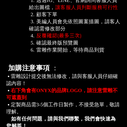
1.
透過IG、LINE、官網詢問客服人員
給出圖檔，
讓客服人員判斷服務可行性
2. 顧客下單
3. 美編人員會先依照圖案描圖，請客人
確認需修改部分
反覆確認(最多三次)
4.
5. 確認最終版預覽圖
6. 雷雕作業開始
，
等待商品到貨
加購注意事項
：
•
雷雕設計提交後無法修改，請與客服人員仔細確
認內容！
•
右下角會有
ONYX
的品牌
LOGO
，請注意雷雕不
可遮蓋到
•
定製商品需
3-5
個工作日製作，不接受急單，敬請
理解。
如有任何問題，請與我們聯繫，我們會快速為
您解答！