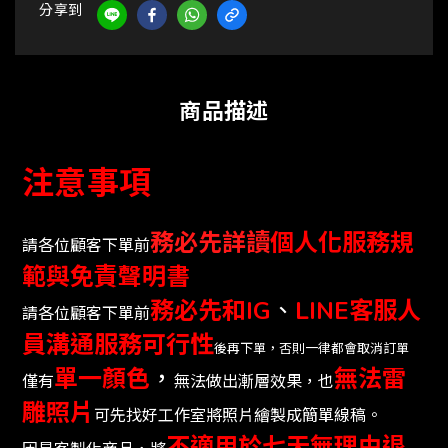
分享到
商品描述
注意事項
務必先詳讀
個人化服務規
請各位顧客下單前
範與免責聲明書
務必先和
IG
、
LINE
客服人
請各位顧客下單前
員溝通服務可行性
後再下單，否則一律都會取消訂單
單一顏色
，
無法雷
僅有
無法做出漸層效果，也
雕照片
可先找好工作室將照片繪製成簡單線稿。
不適用於七天無理由退