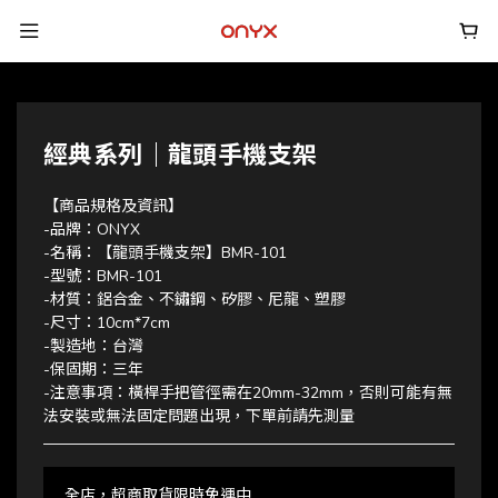
經典系列｜龍頭手機支架
【商品規格及資訊】
-品牌：ONYX
-名稱：【龍頭手機支架】BMR-101
-型號：BMR-101
-材質：鋁合金、不鏽鋼、矽膠、尼龍、塑膠
-尺寸：10cm*7cm
-製造地：台灣
-保固期：三年
-注意事項：橫桿手把管徑需在20mm-32mm，否則可能有無
法安裝或無法固定問題出現，下單前請先測量
全店，超商取貨限時免運中