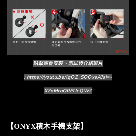
點擊觀看安裝、測試與介紹影片
: https://youtu.be/lqOZ_SOOxsA?si=-
XZoMroO0PlJeQWZ
【ONYX積木手機支架】