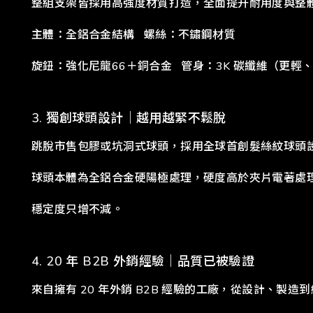
整組支架皆採用高強度材質打造，
全面提升耐用度與整
主體：全鋁合金結構 螺絲：不鏽鋼材質
旋鈕：強化尼龍66＋銅合金 管身：3K 碳纖維（更輕
3. 獨創球頭設計｜越用越緊不鬆脫
跳脫市售包膠或坑洞式球頭，採用全球首創髮絲紋球頭
球頭本體為全鋁合金硬陽極處理，硬度高於夾片電著處
穩定度只增不減。
4. 20 年 B2B 外銷經驗｜品質已被驗證
來自擁有 20 年外銷 B2B 經驗的工廠，從設計、製