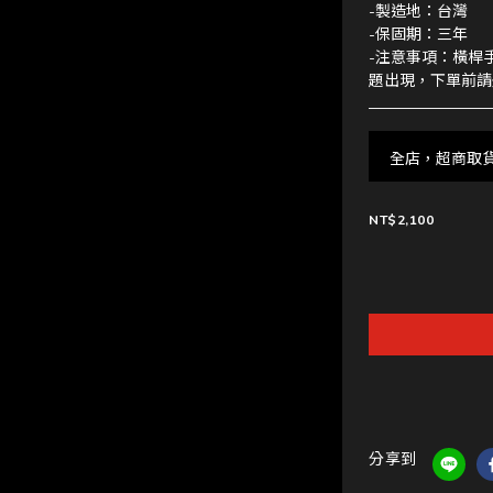
-製造地：台灣
-保固期：三年
-注意事項：橫桿
題出現，下單前請
全店，超商取
NT$2,100
分享到