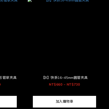
圓形管狀夾具
【B】快拆16~45mm圓管夾具
0
NT$660 ~ NT$730
加入購物車