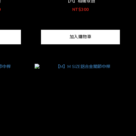
頭
【H】相機球頭
0
NT$300
加入購物車